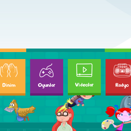
Videolar
Dinim
Radyo
Oyunlar