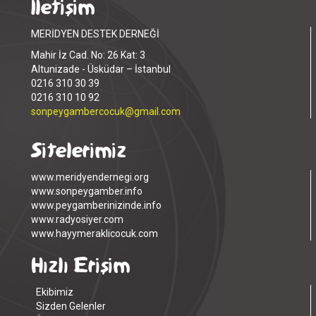
İletişim
MERİDYEN DESTEK DERNEĞİ
Mahir İz Cad. No: 26 Kat: 3
Altunizade - Üsküdar – İstanbul
0216 310 30 39
0216 310 10 92
sonpeygambercocuk@gmail.com
Sitelerimiz
www.meridyendernegi.org
www.sonpeygamber.info
www.peygamberinizinde.info
www.radyosiyer.com
www.hayymeraklicocuk.com
Hızlı Erişim
Ekibimiz
Sizden Gelenler