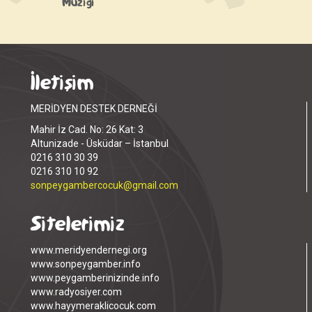
Müziği
İletişim
MERİDYEN DESTEK DERNEĞİ
Mahir İz Cad. No: 26 Kat: 3
Altunizade - Üsküdar – İstanbul
0216 310 30 39
0216 310 10 92
sonpeygambercocuk@gmail.com
Sitelerimiz
www.meridyendernegi.org
www.sonpeygamber.info
www.peygamberinizinde.info
www.radyosiyer.com
www.hayymeraklicocuk.com