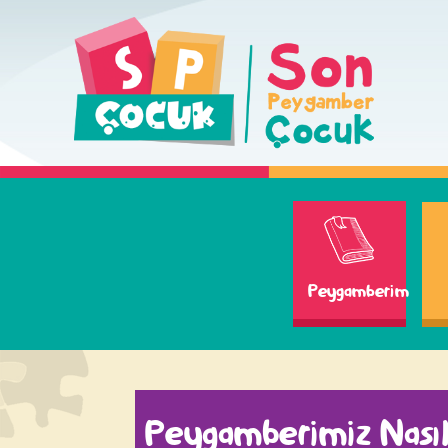
Peygamberim
Peygamberimiz Nasıl