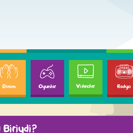
Videolar
Dinim
Radyo
Oyunlar
 Biriydi?